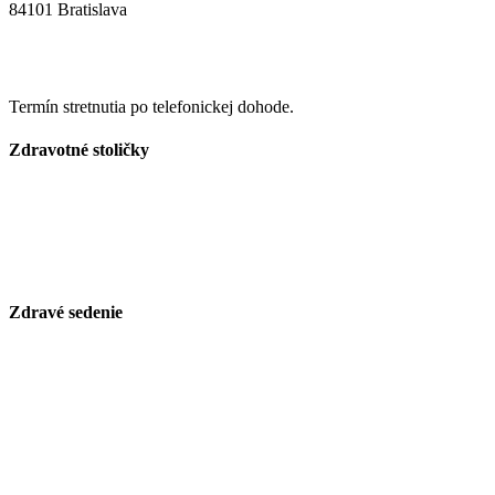
84101 Bratislava
Zobraziť na mape
+421 905 267 672
info@najzdravsiesedenie.sk
Termín stretnutia po telefonickej dohode.
Zdravotné stoličky
Asana
Spinergo
Kokuyo
Zdravé sedenie
Klinické štúdia
Ergonómia Asana
Systém Move&Stop Spinergo
Certifikáty