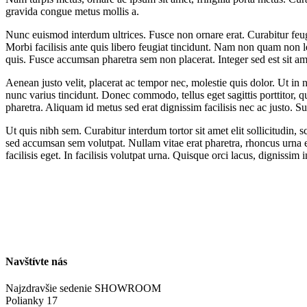
gravida congue metus mollis a.
Nunc euismod interdum ultrices. Fusce non ornare erat. Curabitur feugi
Morbi facilisis ante quis libero feugiat tincidunt. Nam non quam non l
quis. Fusce accumsan pharetra sem non placerat. Integer sed est sit am
Aenean justo velit, placerat ac tempor nec, molestie quis dolor. Ut in 
nunc varius tincidunt. Donec commodo, tellus eget sagittis porttitor, 
pharetra. Aliquam id metus sed erat dignissim facilisis nec ac justo.
Ut quis nibh sem. Curabitur interdum tortor sit amet elit sollicitudin, 
sed accumsan sem volutpat. Nullam vitae erat pharetra, rhoncus urna et,
facilisis eget. In facilisis volutpat urna. Quisque orci lacus, dignissi
Navštívte nás
Najzdravšie sedenie SHOWROOM
Polianky 17