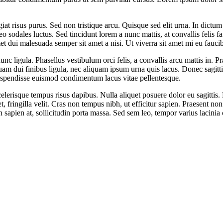
at risus purus. Sed non tristique arcu. Quisque sed elit urna. In dictum
eo sodales luctus. Sed tincidunt lorem a nunc mattis, at convallis felis
et dui malesuada semper sit amet a nisi. Ut viverra sit amet mi eu fauci
nunc ligula. Phasellus vestibulum orci felis, a convallis arcu mattis in.
quam dui finibus ligula, nec aliquam ipsum urna quis lacus. Donec sagitti
 Suspendisse euismod condimentum lacus vitae pellentesque.
scelerisque tempus risus dapibus. Nulla aliquet posuere dolor eu sagittis
 fringilla velit. Cras non tempus nibh, ut efficitur sapien. Praesent non
m in sapien at, sollicitudin porta massa. Sed sem leo, tempor varius lacini