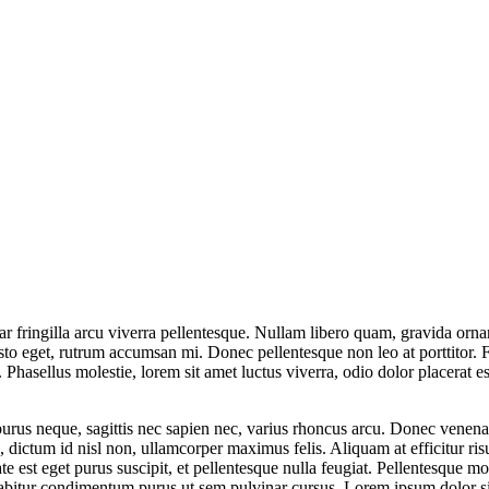
ar fringilla arcu viverra pellentesque. Nullam libero quam, gravida orna
to eget, rutrum accumsan mi. Donec pellentesque non leo at porttitor. Fus
Phasellus molestie, lorem sit amet luctus viverra, odio dolor placerat es
rus neque, sagittis nec sapien nec, varius rhoncus arcu. Donec venenati
, dictum id nisl non, ullamcorper maximus felis. Aliquam at efficitur ris
 est eget purus suscipit, et pellentesque nulla feugiat. Pellentesque mol
rabitur condimentum purus ut sem pulvinar cursus. Lorem ipsum dolor sit 