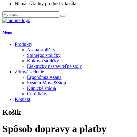
Nemáte žiadny produkt v košíku.
Menu
Produkty
Asana stoličky
Spinergo stoličky
Kokuyo stoličky
Elektricky nastaviteľné stoly
Zdravé sedenie
Ergonómia Asana
Systém Move&Stop
Klinické štúdia
Certifikáty
Kontakt
Košík
Spôsob dopravy a platby