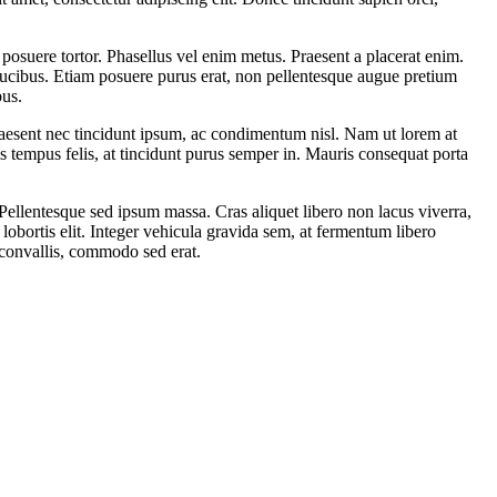
 posuere tortor. Phasellus vel enim metus. Praesent a placerat enim.
 faucibus. Etiam posuere purus erat, non pellentesque augue pretium
bus.
 Praesent nec tincidunt ipsum, ac condimentum nisl. Nam ut lorem at
s tempus felis, at tincidunt purus semper in. Mauris consequat porta
. Pellentesque sed ipsum massa. Cras aliquet libero non lacus viverra,
 lobortis elit. Integer vehicula gravida sem, at fermentum libero
a convallis, commodo sed erat.