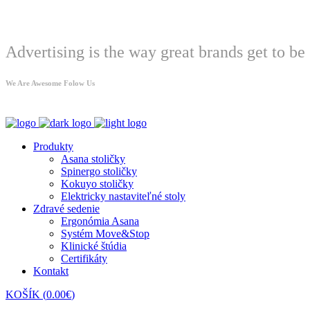
Welcome
Advertising is the way great brands get to be 
We Are Awesome Folow Us
Produkty
Asana stoličky
Spinergo stoličky
Kokuyo stoličky
Elektricky nastaviteľné stoly
Zdravé sedenie
Ergonómia Asana
Systém Move&Stop
Klinické štúdia
Certifikáty
Kontakt
KOŠÍK
(
0.00
€
)