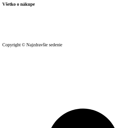
Všetko o nákupe
Obchodné podmienky
Ochrana a spracovanie osobných údajov
Reklamačný poriadok
Copyright © Najzdravšie sedenie
Follow Us