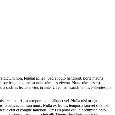
re dictum non, feugiat ac leo. Sed et odio hendrerit, porta mauris
ce fringilla quam at nunc ultricies viverra. Nunc ultricies est
t, a sodales lectus metus in ante. Ut eu malesuada tellus. Pellentesque
s arcu mauris, at tempor neque aliquet vel. Nulla nisl magna,
us, iaculis accumsan nunc. Nulla ex lectus, tempor a laoreet sit amet,
estie erat et congue faucibus. Cras eu porta est, id accumsan odio.
amet, consectetur adipiscing elit. Donec tincidunt sapien orci,