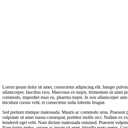
Lorem ipsum dolor sit amet, consectetur adipiscing elit. Integer pulvin
ullamcorper, faucibus eros. Maecenas ex turpis, fermentum sit amet jus
commodo, imperdiet risus eu, pharetra turpis. In non ullamcorper ante. 
tincidunt cursus velit, et consectetur nulla lobortis feugiat.
Sed pretium tristique malesuada. Mauris ac commodo urna. Praesent pu
vulputate sit amet massa consequat, porttitor mollis orci. Nullam ex ex
hendrerit eget velit. Nam dictum malesuada euismod. Praesent vulputate
Nam turpis metus, ornare ac ipsum sit amet, fringilla porta metus. Cu