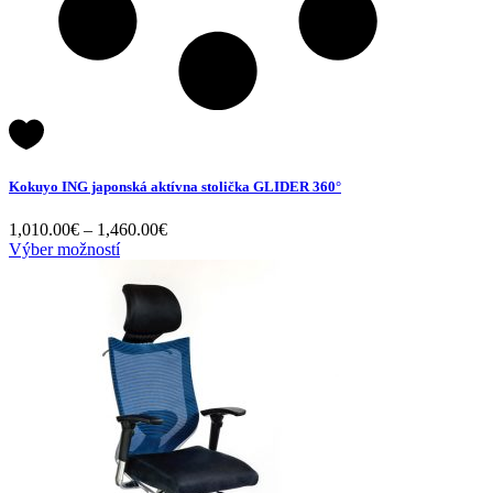
Kokuyo ING japonská aktívna stolička GLIDER 360°
Price
1,010.00
€
–
1,460.00
€
range:
Výber možností
1,010.00€
through
1,460.00€