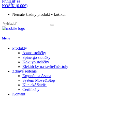
Prihlásiť sa
KOŠÍK
(
0.00
€
)
Nemáte žiadny produkt v košíku.
Menu
Produkty
Asana stoličky
Spinergo stoličky
Kokuyo stoličky
Elektricky nastaviteľné stoly
Zdravé sedenie
Ergonómia Asana
Systém Move&Stop
Klinické štúdia
Certifikáty
Kontakt
Košík