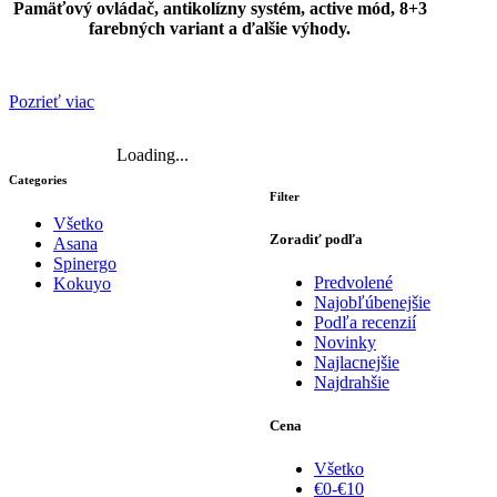
Pamäťový ovládač, antikolízny systém, active mód, 8+3
farebných variant a ďalšie výhody.
Pozrieť viac
Loading...
Categories
Filter
Všetko
Zoradiť podľa
Asana
Spinergo
Predvolené
Kokuyo
Najobľúbenejšie
Podľa recenzií
Novinky
Najlacnejšie
Najdrahšie
Cena
Všetko
€0-€10