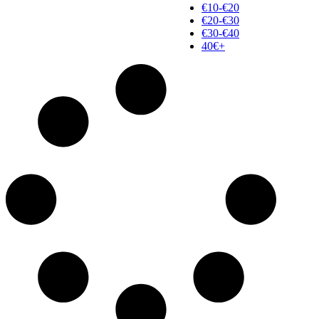
€10-€20
€20-€30
€30-€40
40€+