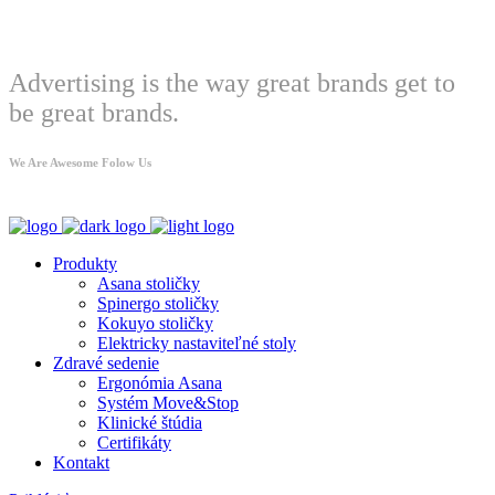
Welcome
Advertising is the way great brands get to
be great brands.
We Are Awesome Folow Us
Produkty
Asana stoličky
Spinergo stoličky
Kokuyo stoličky
Elektricky nastaviteľné stoly
Zdravé sedenie
Ergonómia Asana
Systém Move&Stop
Klinické štúdia
Certifikáty
Kontakt