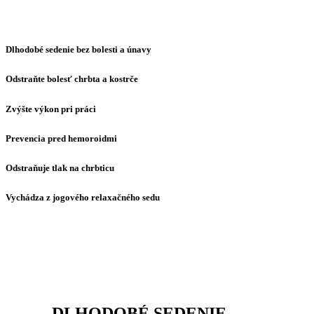
Dlhodobé sedenie bez bolesti a únavy
Odstraňte bolesť chrbta a kostrče
Zvýšte výkon pri práci
Prevencia pred hemoroidmi
Odstraňuje tlak na chrbticu
Vychádza z jogového relaxačného sedu
DLHODOBÉ SEDENIE