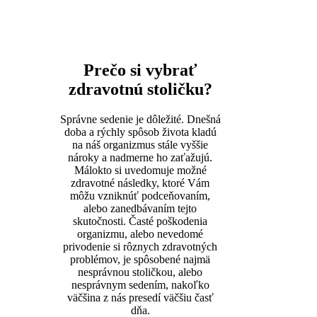
Prečo si vybrať
zdravotnú stoličku?
Správne sedenie je dôležité. Dnešná
doba a rýchly spôsob života kladú
na náš organizmus stále vyššie
nároky a nadmerne ho zaťažujú.
Málokto si uvedomuje možné
zdravotné následky, ktoré Vám
môžu vzniknúť podceňovaním,
alebo zanedbávaním tejto
skutočnosti. Časté poškodenia
organizmu, alebo nevedomé
privodenie si rôznych zdravotných
problémov, je spôsobené najmä
nesprávnou stoličkou, alebo
nesprávnym sedením, nakoľko
väčšina z nás presedí väčšiu časť
dňa.