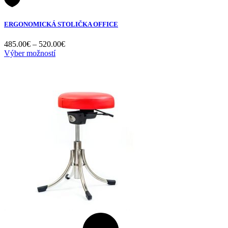
ERGONOMICKÁ STOLIČKA OFFICE
Price
485.00
€
–
520.00
€
range:
Výber možností
485.00€
through
520.00€